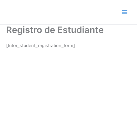
Ir
al
contenido
Registro de Estudiante
[tutor_student_registration_form]