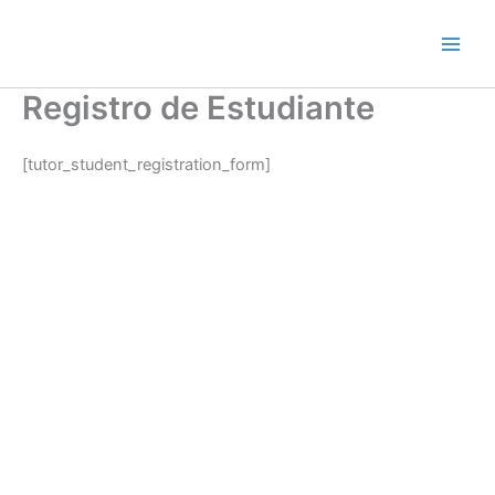
Ir
al
contenido
Registro de Estudiante
[tutor_student_registration_form]