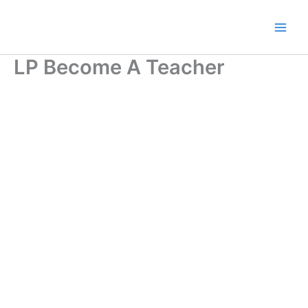
Ir
al
contenido
LP Become A Teacher