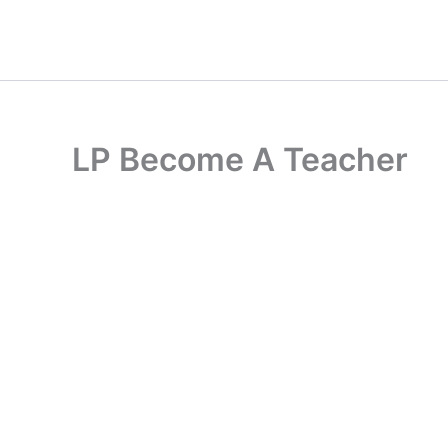
Ir
Cart
al
Total:
contenido
LP Become A Teacher