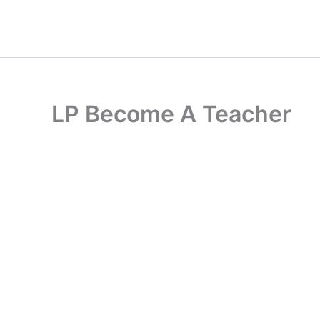
Ir
Cart
al
Total:
contenido
LP Become A Teacher