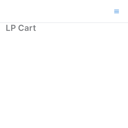
Ir
al
contenido
LP Cart