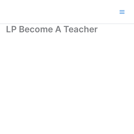
Ir
al
contenido
LP Become A Teacher