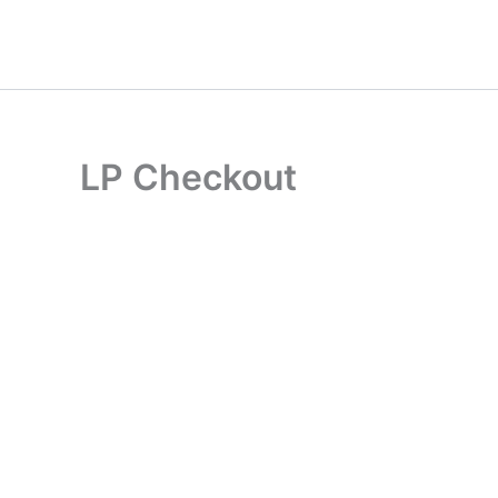
Ir
al
contenido
LP Checkout