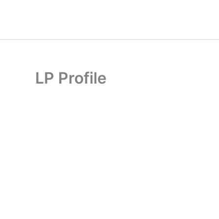
Ir
al
contenido
LP Profile