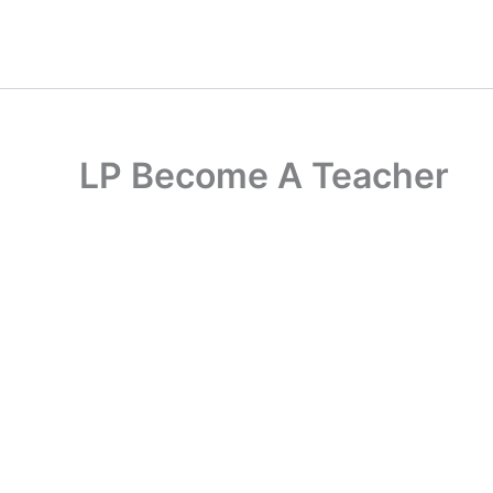
Ir
Cart
al
Total:
contenido
LP Become A Teacher