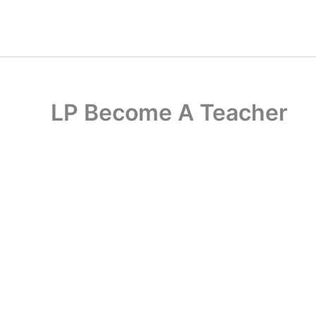
Ir
al
contenido
LP Become A Teacher