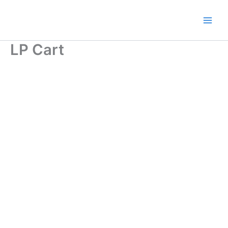
Ir
al
contenido
LP Cart