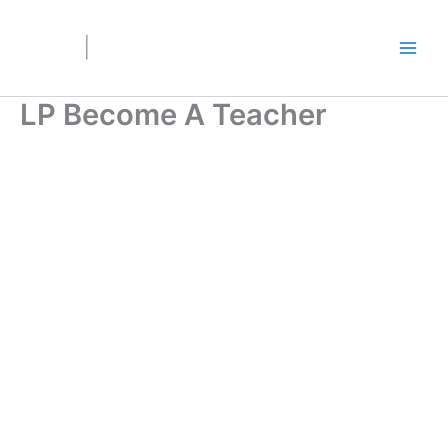
Ir
al
contenido
LP Become A Teacher