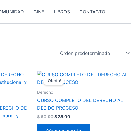
OMUNIDAD
CINE
LIBROS
CONTACTO
El
El
precio
precio
¡Oferta!
original
actual
era:
es:
Derecho
$ 60.00.
$ 35.00.
CURSO COMPLETO DEL DERECHO AL
DERECHO DE
DEBIDO PROCESO
cional y
$
60.00
$
35.00
Añadir al carrito