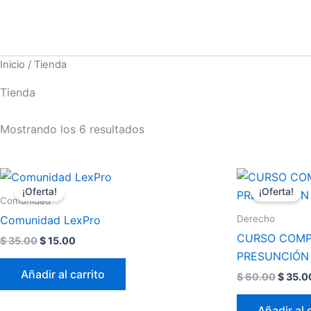
Ir
al
contenido
Inicio
/ Tienda
Tienda
Mostrando los 6 resultados
El
El
El
precio
precio
precio
¡Oferta!
¡Oferta!
original
actual
origina
Comunidad
era:
es:
era:
Derecho
Comunidad LexPro
$ 35.00.
$ 15.00.
$ 60.0
CURSO COMP
$
35.00
$
15.00
PRESUNCIÓN
Añadir al carrito
$
60.00
$
35.0
Añadir al 