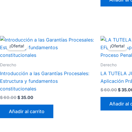
El
El
El
precio
precio
precio
¡Oferta!
¡Oferta!
original
actual
origina
era:
es:
era:
$ 60.00.
$ 35.00.
$ 60.0
Derecho
Derecho
Introducción a las Garantías Procesales:
LA TUTELA J
Estructura y fundamentos
Aplicación Pr
constitucionales​
$
60.00
$
35.0
$
60.00
$
35.00
Añadir al 
Añadir al carrito