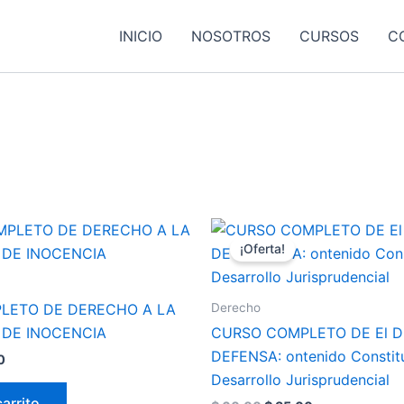
INICIO
NOSOTROS
CURSOS
C
El
El
El
precio
precio
precio
¡Oferta!
l
actual
original
actual
es:
era:
es:
0.
$ 35.00.
$ 60.00.
$ 35.00.
Derecho
LETO DE DERECHO A LA
 DE INOCENCIA
CURSO COMPLETO DE El 
DEFENSA: ontenido Constitu
0
Desarrollo Jurisprudencial
carrito