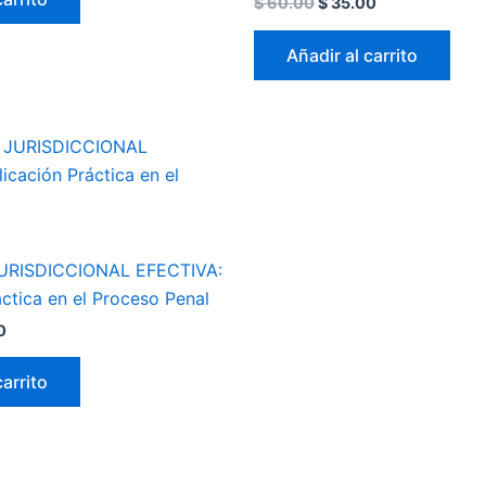
$
60.00
$
35.00
Añadir al carrito
El
precio
l
actual
es:
0.
$ 35.00.
URISDICCIONAL EFECTIVA:
áctica en el Proceso Penal
0
carrito