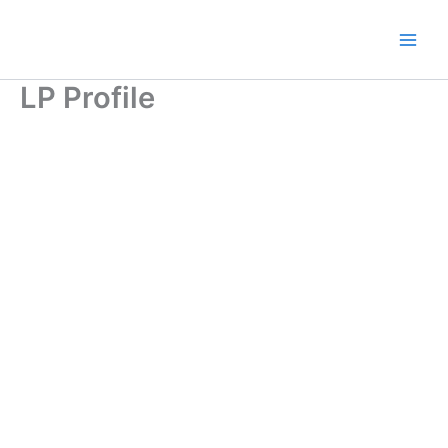
Ir
al
contenido
LP Profile