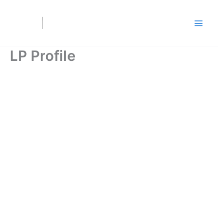
Ir
al
contenido
LP Profile