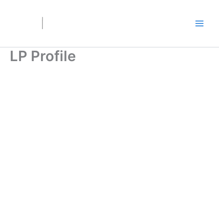
Ir
al
contenido
LP Profile