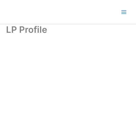
Ir
al
contenido
LP Profile