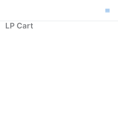
Ir
al
contenido
LP Cart