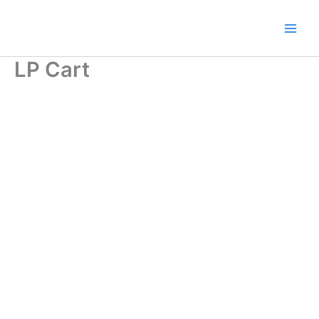
Ir
al
contenido
LP Cart