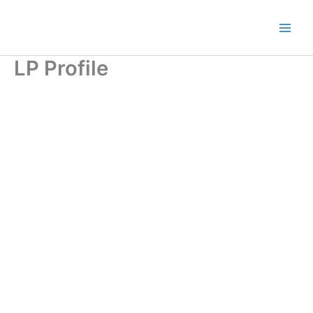
Ir
al
contenido
LP Profile