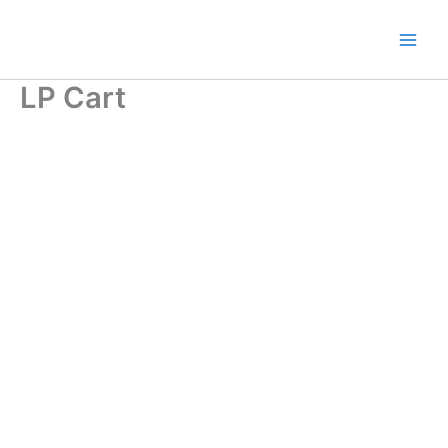
Ir
al
contenido
LP Cart