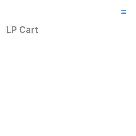
Ir
al
contenido
LP Cart